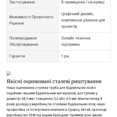
Застосування
В приміщенні / на вулиці
графічний дизайн,
Можливості Проектного
комплексне рішення для
Рішення
проектів
Післяпродажне
Онлайн технічна
Обслуговування
підтримка
Гарантія
1 рік
Якісні оцинковані сталеві риштування
Наша оцинкована сталева труба для будівельних лісів є
надійним і міцним будівельним матеріалом, доступним у
діаметрі 48,3 мм і товщиною 3,2 або 4,0 мм. Маючи понад 8
років досвіду у виробництві сталевих будівельних лісів, наша
професійна та інтегрована компанія в Сучжоу, Китай, пропонує
виробництво OEM під вашим брендом і приймає різні умови