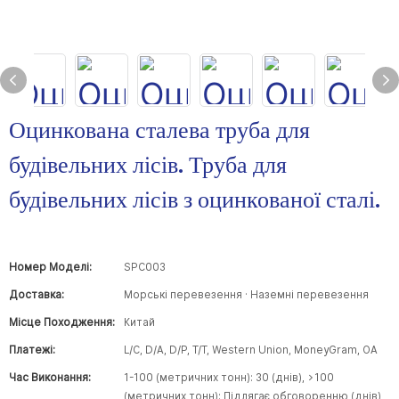
Оцинкована сталева труба для
будівельних лісів. Труба для
будівельних лісів з оцинкованої сталі.
Номер Моделі:
SPC003
Доставка:
Морські перевезення · Наземні перевезення
Місце Походження:
Китай
Платежі:
L/C, D/A, D/P, T/T, Western Union, MoneyGram, OA
Час Виконання:
1-100 (метричних тонн): 30 (днів), >100
(метричних тонн): Підлягає обговоренню (днів)