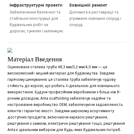
Інфраструктурні проекти
Зовнішній ремонт
Забезпечення безпечної та
Допомога в реставрації та
стабільної конструкції для
утриманні зовнішніх споруд і
будівельних робіт на
споруд.
дорогах, тунелях і залізницях.
Матеріал Введення
Оцинкована сталева труба 48,3 мм/3,2 мм/4,0 мм — це
високоякісний і міцний матеріал для будівництва. Завдяки
гарячому цинкуванню ця сталева труба забезпечує чудову
стійкість до корозії, що робить її ідеальною для зовнішнього
використання. Будучи професійним виробником з більш ніж 8-
річним досвідом, Anta scaffolding забезпечує надійне та
настроюване виробництво OEM, забезпечуючи задоволеність
клієнтів і гарантію якості. Завдяки широкому асортименту
доступних продуктів, включаючи каркасні риштування,
риштування з замком, електричні риштування тощо, риштування
Anta є ідеальним вибором для будь-яких будівельних потреб.