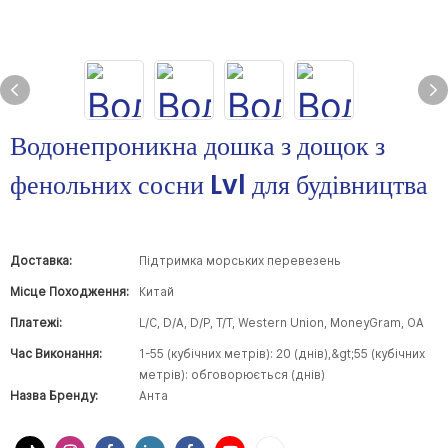
Водонепроникна дошка з дощок з
фенольних сосни Lvl для будівництва
Доставка:
Підтримка морських перевезень
Місце Походження:
Китай
Платежі:
L/C, D/A, D/P, T/T, Western Union, MoneyGram, OA
Час Виконання:
1-55 (кубічних метрів): 20 (днів),&gt;55 (кубічних
метрів): обговорюється (днів)
Назва Бренду:
Анта