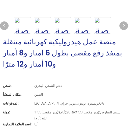
منصة عمل هيدروليكية كهربائية متنقلة
بمنفذ رفع مقصي بطول 6 أمتار و8 أمتار
و10 أمتار و12 مترًا
دعم الشحن البحري
شحن:
الصين
مكان المنشأ:
L/C،D/A،D/P،T/T،ويسترن يونيون،موني جرام،OA
المدفوعات:
1-55(متر مكعب):20(أيام)،&gt;55(متر مكعب):سيتم التفاوض
مهلة:
عليه(أيام)
أنتا
اسم العلامة التجارية: