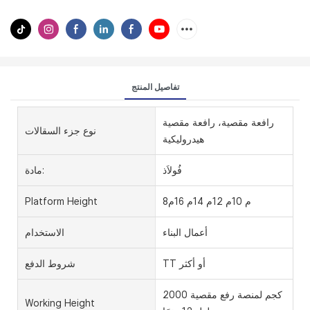
تفاصيل المنتج
رافعة مقصية، رافعة مقصية
نوع جزء السقالات
هيدروليكية
فُولاَذ
مادة:
8م 10م 12م 14م 16م
Platform Height
أعمال البناء
الاستخدام
TT أو أكثر
شروط الدفع
2000 كجم لمنصة رفع مقصية
Working Height