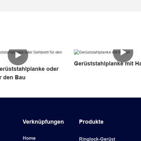
Gerüststahlplanke mit H
erüststahlplanke oder
r den Bau
Verknüpfungen
Produkte
Home
Ringlock-Gerüst