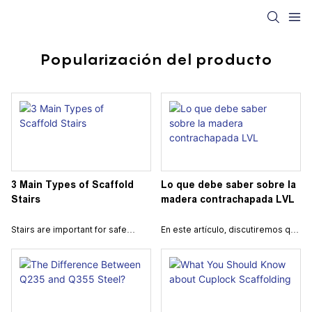
Popularización del producto
3 Main Types of Scaffold
Lo que debe saber sobre la
Stairs
madera contrachapada LVL
Stairs are important for safe
En este artículo, discutiremos qué
access to high work areas in
es el contrachapado LVL y sus
construction. They help workers
aplicaciones en la construcción
move between levels easily and
industrial. El contrachapado LVL, o
safely. Knowing the different
madera laminada enchapada, es
types of scaffold stairs can help
un material de construcción