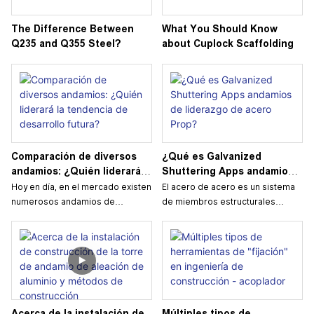
you choose the best one for your
fuerte y versátil que ofrece una
project.
resistencia y durabilidad
The Difference Between
What You Should Know
excepcionales. Descubra cómo
Q235 and Q355 Steel?
about Cuplock Scaffolding
el contrachapado LVL está
There are four main types of
revolucionando la industria de la
scaffold stairs: stretcher, mobile,
construcción y por qué debería
basic, and aluminum. Each type
considerarlo para su próximo
has features that fit different
proyecto.
tasks. For example, stretcher
stairs stay in place for regular
access. Mobile stairs can be
Comparación de diversos
¿Qué es Galvanized
moved around easily. Basic stairs
andamios: ¿Quién liderará la
Shuttering Apps andamios
are simple and cheap to install.
tendencia de desarrollo
de liderazgo de acero Prop?
Hoy en día, en el mercado existen
El acero de acero es un sistema
Aluminum stairs are lightweight
futura?
numerosos andamios de
de miembros estructurales
but strong.
distintos tamaños y cada uno de
utilizados temporalmente para
ellos se diferencia en cuanto a
soportar cargas durante la
componentes, métodos de
construcción. Las fuerzas que
Choosing the right scaffold stairs
construcción, aspectos técnicos
surgen de estas cargas deben
boosts safety and efficiency.
y campos de aplicación. Sin
resolverse por completo,
Understanding your options
embargo, muchos distribuidores
utilizando accesorios o columnas
allows you to create a safer work
y arrendatarios de andamios no
para proporcionar todo el
Acerca de la instalación de
Múltiples tipos de