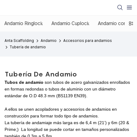
Andamio Ringlock
Andamio Cuplock
Andamio con mar
Anta Scaffolding
Andamio
Accesorios para andamios
Tubería de andamio
Tubería De Andamio
Tubos de andamio
son tubos de acero galvanizados enrollados
en formas redondas o tubos de aluminio con un diámetro
estándar de O.D 48.3 mm (BS1139 EN39).
A ellos se unen acopladores y accesorios de andamios en
construcción para formar todo tipo de andamios.
La tubería de andamiaje más larga es de 6,4 m (21’) y 6m (20 &
Prime;) La longitud se puede cortar en tamaños personalizados
también de 0.3m a 5.8m.