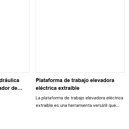
dráulica
Plataforma de trabajo elevadora
ador de
eléctrica extraíble
 12M
La plataforma de trabajo elevadora eléctrica
extraíble es una herramienta versátil que
permite un acceso eficiente y seguro a
áreas elevadas. Con su fácil maniobrabilidad
y altura ajustable, esta plataforma es ideal