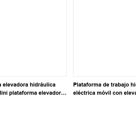
 elevadora hidráulica
Plataforma de trabajo hi
Mini plataforma elevadora
eléctrica móvil con elev
móvil para el hogar
tijera de 6M, 8M, 10M y