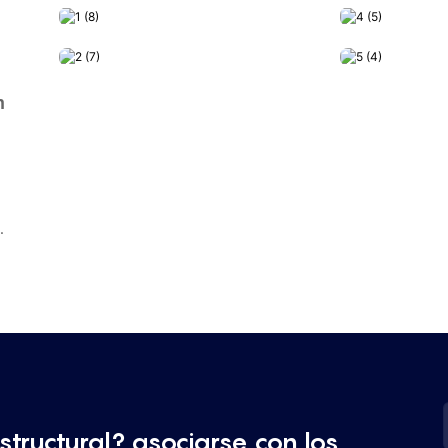
n
.
tructural? asociarse con los