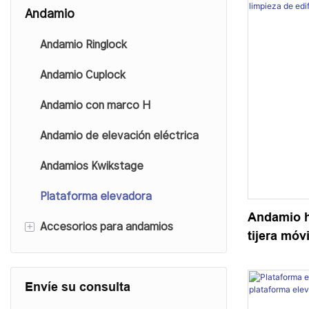
Andamio
Andamio Ringlock
Andamio Cuplock
Andamio con marco H
Andamio de elevación eléctrica
Andamios Kwikstage
Plataforma elevadora
Andamio hi
+
Accesorios para andamios
tijera móv
edificios 
Gato base de andamio
Envíe su consulta
Acoplador de andamios