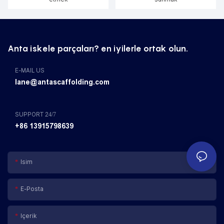
Anta iskele parçaları? en iyilerle ortak olun.
E-MAIL US
lane@antascaffolding.com
SUPPORT 24/7
+86 13915798639
Isim
E-Posta
Içerik