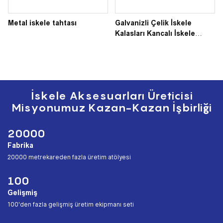
Metal iskele tahtası
Galvanizli Çelik İskele
Kalasları Kancalı İskele
Metal Kalas Q235
İskele Aksesuarları Üreticisi
Misyonumuz Kazan-Kazan İşbirliği
20000
Fabrika
︎20000 metrekareden fazla üretim atölyesi
100
Gelişmiş
︎100'den fazla gelişmiş üretim ekipmanı seti