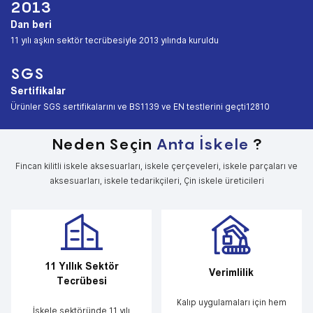
2013
Dan beri
︎11 yılı aşkın sektör tecrübesiyle 2013 yılında kuruldu
SGS
Sertifikalar
︎Ürünler SGS sertifikalarını ve BS1139 ve EN testlerini geçti12810
Neden Seçin
Anta İskele
?
Fincan kilitli iskele aksesuarları, iskele çerçeveleri, iskele parçaları ve
aksesuarları, iskele tedarikçileri, Çin iskele üreticileri
11 Yıllık Sektör
Verimlilik
Tecrübesi
Kalıp uygulamaları için hem
İskele sektöründe 11 yılı