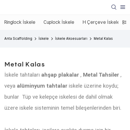
Ringlock İskele
Cuplock İskele
H Çerçeve İskele
E
Anta Scaffolding
İskele
İskele Aksesuarları
Metal Kalas
Metal Kalas
İskele tahtaları
ahşap plakalar
,
Metal Tahsiler
,
veya
alüminyum tahtalar
iskele üzerine koydu;
bunlar Tüp ve kelepçe iskelesi de dahil olmak
üzere iskele sisteminin temel bileşenlerinden biri.