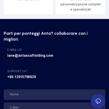
personalizzazione completi
e specializzati
Parti per ponteggi Anta? collaborare con i
migliori.
E-MAIL US
lane@antascaffolding.com
SUPPORT 24/7
+86 13915798639
Nome
E-Mail