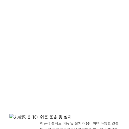
강철
소재
와 사
전 아
연 도
금 프
레임
덕분
에 견
고하
고 내
구성
이 뛰
어난
구조
를 제
공합
니다.
쉬운 운송 및 설치
이동식 설계로 이동 및 설치가 용이하며 다양한 건설