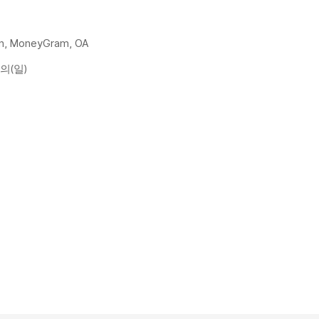
ion, MoneyGram, OA
협의(일)