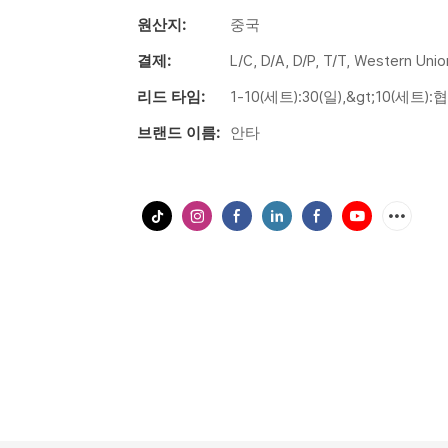
원산지:
중국
결제:
L/C, D/A, D/P, T/T, Western Un
리드 타임:
1-10(세트):30(일),&gt;10(세트):
브랜드 이름:
안타