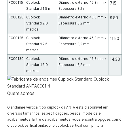
FCC0115
Cuplock
Diâmetro externo 48,3 mm x
7.15
Standard 1,5 m
Espessura 3,2 mm
FCC0120
Cuplock
Diâmetro externo 48,3 mm x
9.80
Standard 2,0
Espessura 3,2 mm
metros
FCC0125
Cuplock
Diâmetro externo 48,3 mm x
11.90
Standard 2,5
Espessura 3,2 mm
metros
FCC0130
Cuplock
Diâmetro externo 48,3 mm x
14.30
Standard 3,0
Espessura 3,2 mm
metros
Quem somos
O andaime vertical tipo cuplock da ANTA está disponível em
diversos tamanhos, especificações, pesos, modelos e
acabamentos. Entre os acabamentos, você encontra opções como
o cuplock vertical pintado, o cuplock vertical com pintura