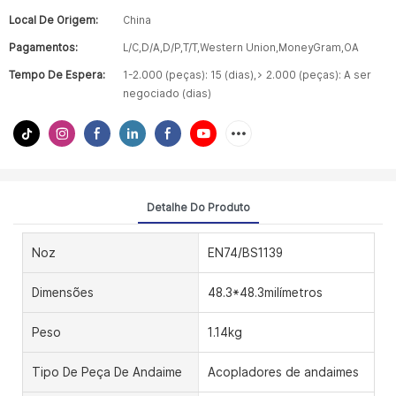
Local De Origem:
China
Pagamentos:
L/C,D/A,D/P,T/T,Western Union,MoneyGram,OA
Tempo De Espera:
1-2.000 (peças): 15 (dias),> 2.000 (peças): A ser
negociado (dias)
Detalhe Do Produto
Noz
EN74/BS1139
Dimensões
48.3*48.3milímetros
Peso
1.14kg
Tipo De Peça De Andaime
Acopladores de andaimes