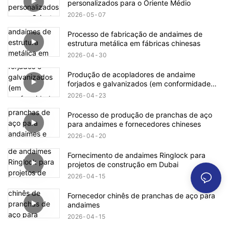
personalizados para o Oriente Médio
2026
05
07
Processo de fabricação de andaimes de
estrutura metálica em fábricas chinesas
2026
04
30
Produção de acopladores de andaime
forjados e galvanizados (em conformidade
com as normas BS1139 e EN74)
2026
04
23
Processo de produção de pranchas de aço
para andaimes e fornecedores chineses
2026
04
20
Fornecimento de andaimes Ringlock para
projetos de construção em Dubai
2026
04
15
Fornecedor chinês de pranchas de aço para
andaimes
2026
04
15