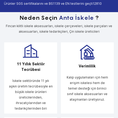
︎Ürünler SGS sertifikalarını ve BS1139 ve EN testlerini geçti12810
Neden Seçin
Anta İskele
?
Fincan kilitli iskele aksesuarları, iskele çerçeveleri, iskele parçaları ve
aksesuarları, iskele tedarikçileri, Çin iskele üreticileri
11 Yıllık Sektör
Verimlilik
Tecrübesi
Kalıp uygulamaları için hem
İskele sektöründe 11 yılı
erişim iskelesi hem de
aşkın üretim tecrübesiyle en
temel desteği için birinci
büyük iskele ürünleri
sınıf iskele aksesuarları ve
üreticilerinden,
ataşmanları üretiyoruz.
ihracatçılarından ve
tedarikçilerinden biri