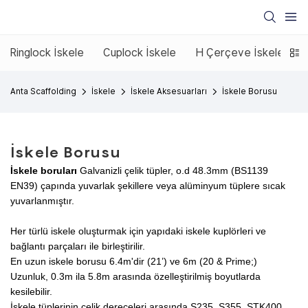
Ringlock İskele
Cuplock İskele
H Çerçeve İskele
E
Anta Scaffolding
İskele
İskele Aksesuarları
İskele Borusu
İskele Borusu
İskele boruları
Galvanizli çelik tüpler, o.d 48.3mm (BS1139
EN39) çapında yuvarlak şekillere veya alüminyum tüplere sıcak
yuvarlanmıştır.
Her türlü iskele oluşturmak için yapıdaki iskele kuplörleri ve
bağlantı parçaları ile birleştirilir.
En uzun iskele borusu 6.4m'dir (21’) ve 6m (20 & Prime;)
Uzunluk, 0.3m ila 5.8m arasında özelleştirilmiş boyutlarda
kesilebilir.
İskele tüplerinin çelik dereceleri arasında S235, S355, STK400,