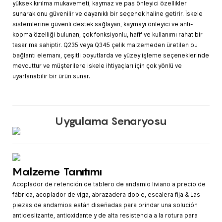
yüksek kırılma mukavemeti, kaymaz ve pas önleyici özellikler
sunarak onu güvenilir ve dayanıklı bir seçenek haline getirir. İskele
sistemlerine güvenli destek sağlayan, kaymayı önleyici ve anti-
kopma özelliği bulunan, çok fonksiyonlu, hafif ve kullanımı rahat bir
tasarıma sahiptir. Q235 veya Q345 çelik malzemeden üretilen bu
bağlantı elemanı, çeşitli boyutlarda ve yüzey işleme seçeneklerinde
mevcuttur ve müşterilere iskele ihtiyaçları için çok yönlü ve
uyarlanabilir bir ürün sunar.
Uygulama Senaryosu
Malzeme Tanıtımı
Acoplador de retención de tablero de andamio liviano a precio de
fábrica, acoplador de viga, abrazadera doble, escalera fija & Las
piezas de andamios están diseñadas para brindar una solución
antideslizante, antioxidante y de alta resistencia a la rotura para