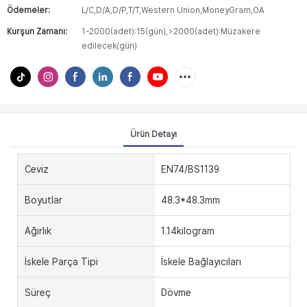
Ödemeler:
L/C,D/A,D/P,T/T,Western Union,MoneyGram,OA
Kurşun Zamanı:
1-2000(adet):15(gün),>2000(adet):Müzakere
edilecek(gün)
Ürün Detayı
Ceviz
EN74/BS1139
Boyutlar
48.3*48.3mm
Ağırlık
1.14kilogram
İskele Parça Tipi
İskele Bağlayıcıları
Süreç
Dövme