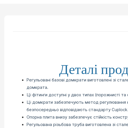
Деталі про
Регульовані базові домкрати виготовлені зі стал
домкрата.
Ці фітинги доступні у двох типах (порожнисті та с
Ці домкрати забезпечують метод регулювання ко
безпосередньо відповідають
стандарту Cuplock
Опорна плита внизу забезпечує стійкість констру
Регульована різьбова труба виготовлена ​​зі ста