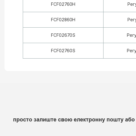
FCF02760H
Рег
FCF02860H
Рег
FCF02670S
Рег
FCF02760S
Рег
просто залиште свою електронну пошту або 