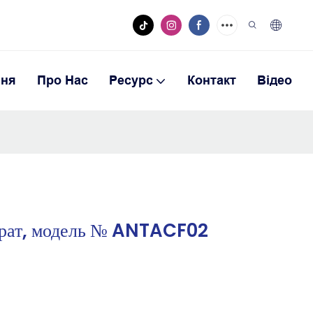
ння
Про Нас
Ресурс
Контакт
Відео
крат, модель № ANTACF02