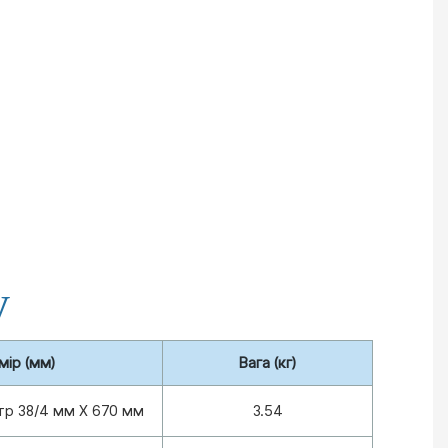
у
мір (мм)
Вага (кг)
тр 38/4 мм X 670 мм
3.54