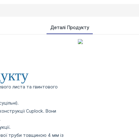
Деталі Продукту
дукту
евого листа та гвинтового
уцільні).
нструкції Cuplock. Вони
.
кції.
левої труби товщиною 4 мм із