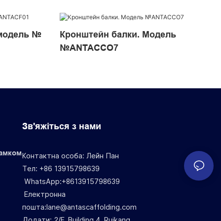
 модель №
Кронштейн балки. Модель
№ANTACCO7
Зв'яжіться з нами
замком
Контактна особа: Лейн Пан
Тел: +86 13915798639
WhatsApp:+8613915798639
Електронна
пошта:lane@antascaffolding.com
Додати: 2/F, Building 4, Ruikang