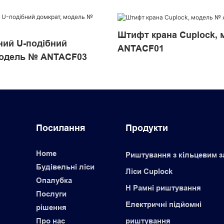
Штифт крана Cuplock,
ний U-подібний
ANTACF01
модель № ANTACF03
Посилання
Продукти
Home
Риштування з кільцевим 
Будівельні ліси
Ліси Cuplock
Опалубка
H Рамні риштування
Послуги
Електричні підйомні
рішення
Про нас
риштування