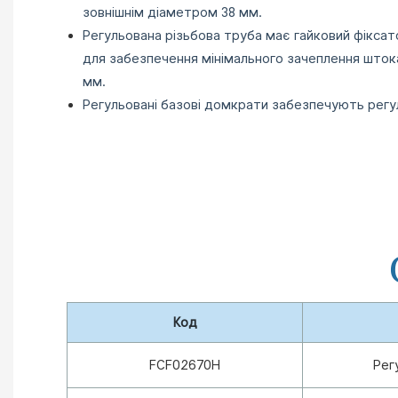
зовнішнім діаметром 38 мм.
Регульована різьбова труба має гайковий фіксат
для забезпечення
мінімального зачеплення шток
мм.
Регульовані базові домкрати забезпечують регу
Код
FCF02670H
Рег