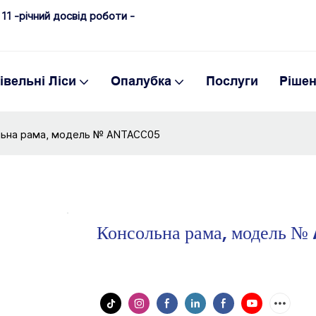
11 -річний досвід роботи -
івельні Ліси
Опалубка
Послуги
Ріше
льна рама, модель № ANTACC05
Консольна рама, модель