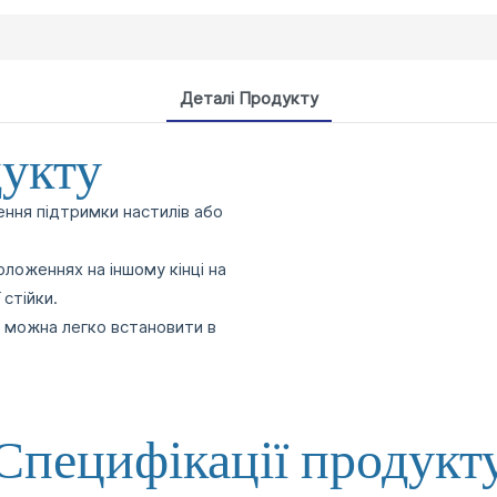
Деталі Продукту
дукту
ння підтримки настилів або
оженнях на іншому кінці на
 стійки.
і можна легко встановити в
Специфікації продукт