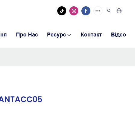
ння
Про Нас
Ресурс
Контакт
Відео
 № ANTACC05