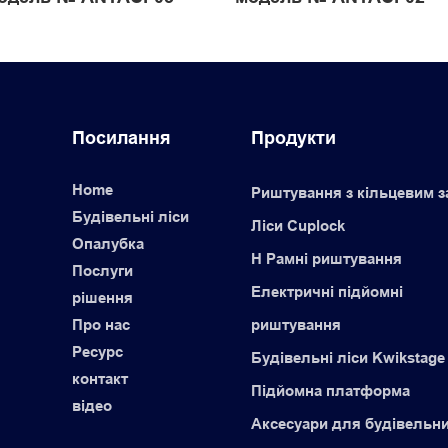
Посилання
Продукти
Home
Риштування з кільцевим 
Будівельні ліси
Ліси Cuplock
Опалубка
H Рамні риштування
Послуги
Електричні підйомні
рішення
Про нас
риштування
Ресурс
Будівельні ліси Kwikstage
контакт
Підйомна платформа
відео
Аксесуари для будівельн