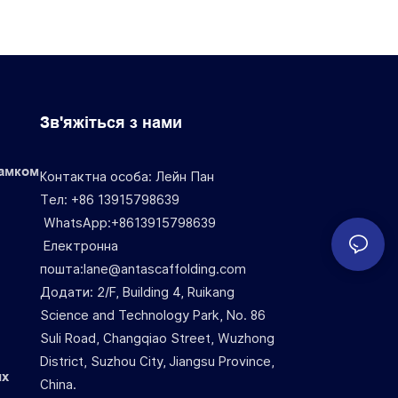
Зв'яжіться з нами
замком
Контактна особа: Лейн Пан
Тел: +86 13915798639
WhatsApp:+8613915798639
Електронна
пошта:lane@antascaffolding.com
Додати: 2/F, Building 4, Ruikang
Science and Technology Park, No. 86
Suli Road, Changqiao Street, Wuzhong
District, Suzhou City, Jiangsu Province,
их
China.