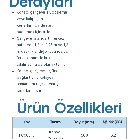
Detayları
Konsol çerçeveler, döşeme
veya kalıp işlerinin
kenarlarında destek
sağlamak için kullanılır.
Çerçeve, standart merkez
hattından 1,2 m, 1,25 m ve 1,3
m uzaklıkta, diğer ucunda üç
farklı konumda kriko
takılmasına da olanak tanır.
Konsol çerçeveler, fincan
bağlantısına kolayca
takılabilen bıçak uçlarıyla
tasarlanmıştır.
Ürün Özellikleri
Kod
Tanım
Boyut (mm)
Ağırlık (KG)
Konsol
FCC0515
1500
16.2
Çerçeve