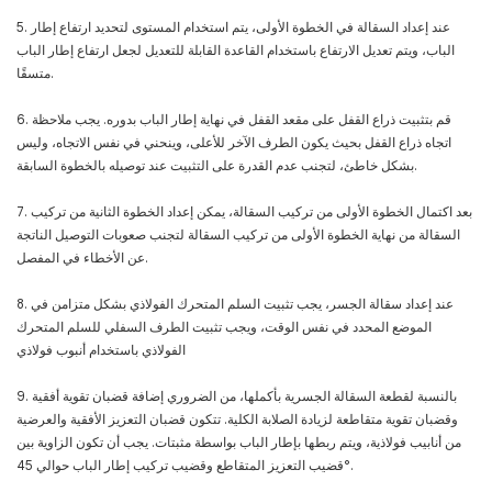
5. عند إعداد السقالة في الخطوة الأولى، يتم استخدام المستوى لتحديد ارتفاع إطار
الباب، ويتم تعديل الارتفاع باستخدام القاعدة القابلة للتعديل لجعل ارتفاع إطار الباب
متسقًا.
6. قم بتثبيت ذراع القفل على مقعد القفل في نهاية إطار الباب بدوره. يجب ملاحظة
اتجاه ذراع القفل بحيث يكون الطرف الآخر للأعلى، وينحني في نفس الاتجاه، وليس
بشكل خاطئ، لتجنب عدم القدرة على التثبيت عند توصيله بالخطوة السابقة.
7. بعد اكتمال الخطوة الأولى من تركيب السقالة، يمكن إعداد الخطوة الثانية من تركيب
السقالة من نهاية الخطوة الأولى من تركيب السقالة لتجنب صعوبات التوصيل الناتجة
عن الأخطاء في المفصل.
8. عند إعداد سقالة الجسر، يجب تثبيت السلم المتحرك الفولاذي بشكل متزامن في
الموضع المحدد في نفس الوقت، ويجب تثبيت الطرف السفلي للسلم المتحرك
الفولاذي باستخدام أنبوب فولاذي
9. بالنسبة لقطعة السقالة الجسرية بأكملها، من الضروري إضافة قضبان تقوية أفقية
وقضبان تقوية متقاطعة لزيادة الصلابة الكلية. تتكون قضبان التعزيز الأفقية والعرضية
من أنابيب فولاذية، ويتم ربطها بإطار الباب بواسطة مثبتات. يجب أن تكون الزاوية بين
قضيب التعزيز المتقاطع وقضيب تركيب إطار الباب حوالي 45°.