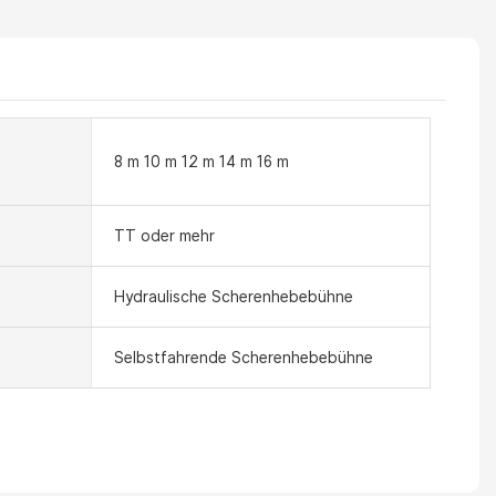
8 m 10 m 12 m 14 m 16 m
TT oder mehr
Hydraulische Scherenhebebühne
Selbstfahrende Scherenhebebühne