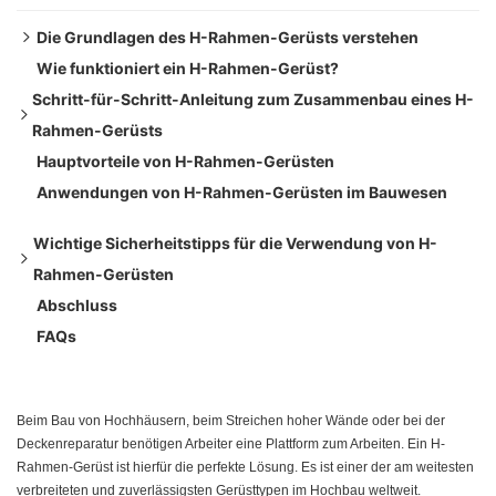
Die Grundlagen des H-Rahmen-Gerüsts verstehen
Wie funktioniert ein H-Rahmen-Gerüst?
Komponenten des H-Rahmen-Gerüsts
Schritt-für-Schritt-Anleitung zum Zusammenbau eines H-
Rahmen-Gerüsts
Hauptvorteile von H-Rahmen-Gerüsten
Schritt 1: Bereiten Sie den Boden vor
Anwendungen von H-Rahmen-Gerüsten im Bauwesen
Schritt 2: Platzieren Sie die Grundplatten
Schritt 3: Richten Sie die ersten H-Frames ein
Wichtige Sicherheitstipps für die Verwendung von H-
Schritt 4: Verbinden Sie die Querstreben
Rahmen-Gerüsten
Schritt 5: Horizontale Balken (Hauptbücher) hinzufügen
Abschluss
Bevor Sie beginnen
Schritt 6: Installieren Sie die Planken oder Plattformen
FAQs
Beim Zusammenbau
Schritt 7: Geländer und Fußleisten hinzufügen
Während der Verwendung
Schritt 8: Vor Gebrauch prüfen
Nach der Arbeit
Beim Bau von Hochhäusern, beim Streichen hoher Wände oder bei der
Deckenreparatur benötigen Arbeiter eine Plattform zum Arbeiten. Ein H-
Rahmen-Gerüst ist hierfür die perfekte Lösung. Es ist einer der am weitesten
verbreiteten und zuverlässigsten Gerüsttypen im Hochbau weltweit.