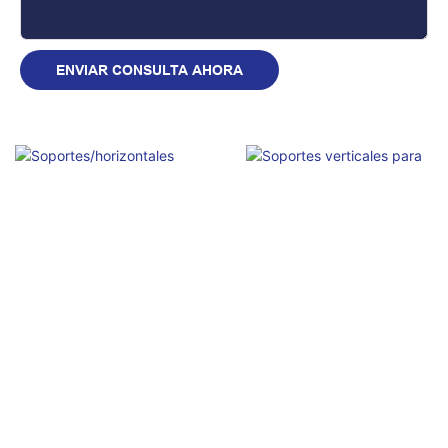
ENVIAR CONSULTA AHORA
Soportes/horizontales para
andamios Ringlock
Soportes verticales para
andamios Ringlock.
Consulta
Proveedor de andamios
Ringlock.
Consulta