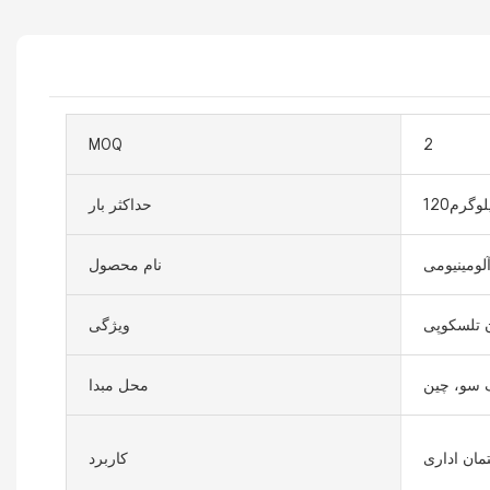
MOQ
2
وگرم120
حداکثر بار
لومینیومی
نام محصول
ن تلسکوپی
ویژگی
 سو، چین
محل مبدا
مان اداری
کاربرد