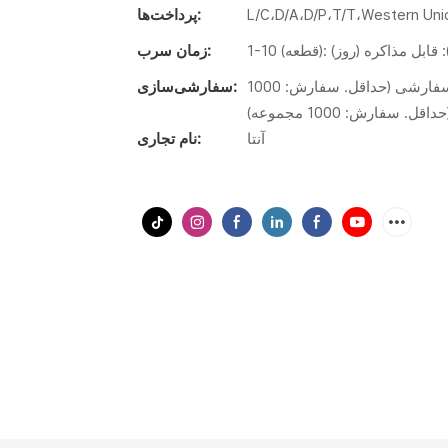
L/C،D/A،D/P،T/T،Western U
پرداخت‌ها:
زمان سرب:
لوگو سفارشی شده) مین. سفارش: 1000 مجموعه)، بسته بندی سفارشی (حداقل. سفارش: 1000
سفارشی‌سازی:
ارش: 1000 مجموعه)
آنتا
نام تجاری: