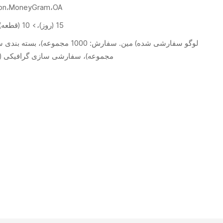
nion،MoneyGram،OA
1-10 (قطعه): 15 (روز)،> 10 (قطعه): قابل مذاکره (روز)
مجموعه)، سفارشی سازی گرافیکی (حداقل. سف