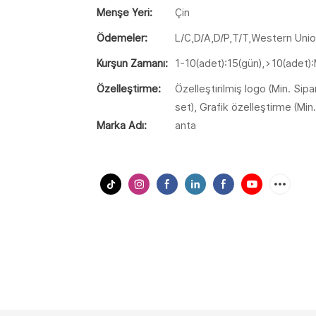
Menşe Yeri:
Çin
Ödemeler:
L/C,D/A,D/P,T/T,Western Un
Kurşun Zamanı:
1-10(adet):15(gün),>10(adet)
Özelleştirme:
Özelleştirilmiş logo (Min. Sip
set), Grafik özelleştirme (Min
Marka Adı:
anta