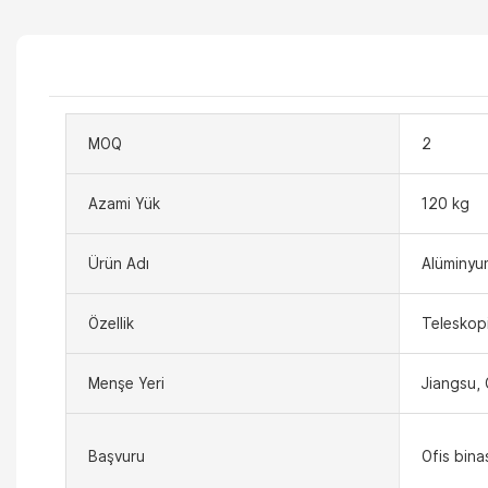
MOQ
2
Azami Yük
120 kg
Ürün Adı
Alüminyu
Özellik
Teleskopi
Menşe Yeri
Jiangsu, 
Başvuru
Ofis bina