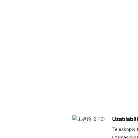
Uzatılabili
Teleskopik t
uzamasını sa