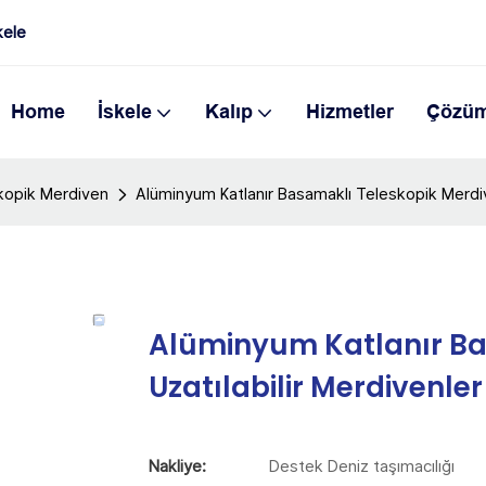
kele
Home
İskele
Kalıp
Hizmetler
Çözü
kopik Merdiven
Alüminyum Katlanır Basamaklı Teleskopik Merdiv
Alüminyum Katlanır Ba
Uzatılabilir Merdivenl
Nakliye:
Destek Deniz taşımacılığı