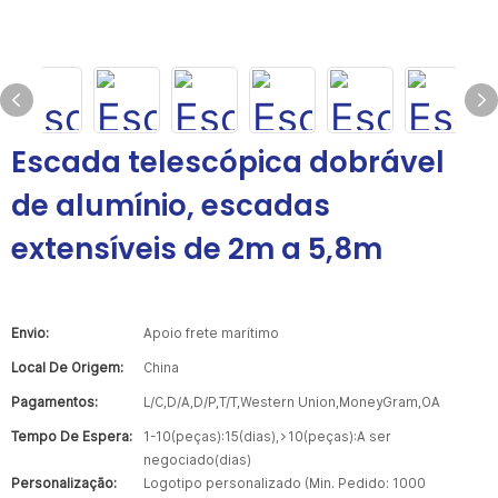
Escada telescópica dobrável
de alumínio, escadas
extensíveis de 2m a 5,8m
Envio:
Apoio frete marítimo
Local De Origem:
China
Pagamentos:
L/C,D/A,D/P,T/T,Western Union,MoneyGram,OA
Tempo De Espera:
1-10(peças):15(dias),>10(peças):A ser
negociado(dias)
Personalização:
Logotipo personalizado (Min. Pedido: 1000