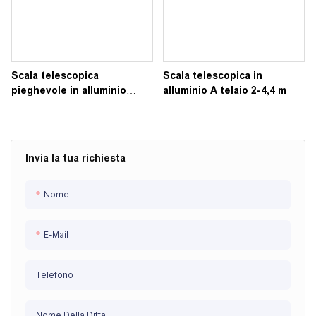
Scala telescopica
Scala telescopica in
pieghevole in alluminio
alluminio A telaio 2-4,4 m
Scale allungabili 2m-5,8m
Invia la tua richiesta
Nome
E-Mail
Telefono
Nome Della Ditta