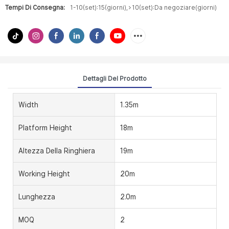
Tempi Di Consegna:
1-10(set):15(giorni),>10(set):Da negoziare(giorni)
Dettagli Del Prodotto
Width
1.35m
Platform Height
18m
Altezza Della Ringhiera
19m
Working Height
20m
Lunghezza
2.0m
MOQ
2