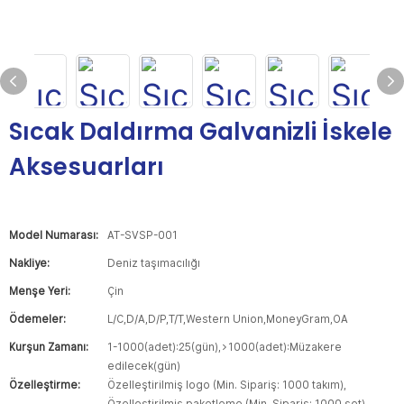
Sıcak Daldırma Galvanizli İskele
Aksesuarları
Model Numarası:
AT-SVSP-001
Nakliye:
Deniz taşımacılığı
Menşe Yeri:
Çin
Ödemeler:
L/C,D/A,D/P,T/T,Western Union,MoneyGram,OA
Kurşun Zamanı:
1-1000(adet):25(gün),>1000(adet):Müzakere
edilecek(gün)
Özelleştirme:
Özelleştirilmiş logo (Min. Sipariş: 1000 takım),