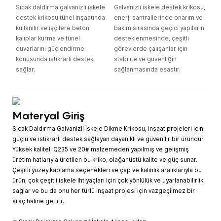
Sıcak daldırma galvanizli iskele
Galvanizli iskele destek krikosu,
destek krikosu tünel inşaatında
enerji santrallerinde onarım ve
kullanılır ve işçilere beton
bakım sırasında geçici yapıların
kalıplar kurma ve tünel
desteklenmesinde, çeşitli
duvarlarını güçlendirme
görevlerde çalışanlar için
konusunda istikrarlı destek
stabilite ve güvenliğin
sağlar.
sağlanmasında esastır.
Materyal Giriş
Sıcak Daldırma Galvanizli İskele Dikme Krikosu, inşaat projeleri için
güçlü ve istikrarlı destek sağlayan dayanıklı ve güvenilir bir üründür.
Yüksek kaliteli Q235 ve 20# malzemeden yapılmış ve gelişmiş
üretim hatlarıyla üretilen bu kriko, olağanüstü kalite ve güç sunar.
Çeşitli yüzey kaplama seçenekleri ve çap ve kalınlık aralıklarıyla bu
ürün, çok çeşitli iskele ihtiyaçları için çok yönlülük ve uyarlanabilirlik
sağlar ve bu da onu her türlü inşaat projesi için vazgeçilmez bir
araç haline getirir.