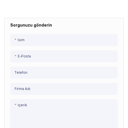
Sıcak Daldırma Galvan Çelik
Boru
Sorgunuzu gönderin
Isim
E-Posta
Telefon
Firma Adı
Içerik