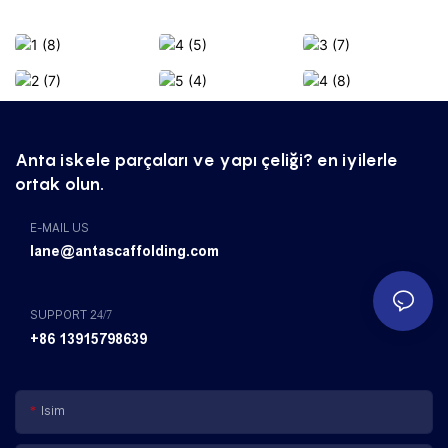
Anta iskele parçaları ve yapı çeliği? en iyilerle
ortak olun.
E-MAIL US
lane@antascaffolding.com
SUPPORT 24/7
+86 13915798639
Isim