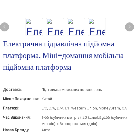
Електрична гідравлічна підйомна
платформа. Міні-домашня мобільна
підйомна платформа
Доставка:
Підтримка морських перевезень
Місце Походження:
Китай
Платежі:
L/C, D/A, D/P, T/T, Western Union, MoneyGram, OA
Час Виконання:
1-55 (кубічних метрів): 20 (днів),&gt;55 (кубічних
метрів): обговорюється (днів)
Назва Бренду:
Анта