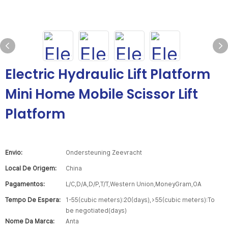
Electric Hydraulic Lift Platform
Mini Home Mobile Scissor Lift
Platform
Envio:
Ondersteuning Zeevracht
Local De Origem:
China
Pagamentos:
L/C,D/A,D/P,T/T,Western Union,MoneyGram,OA
Tempo De Espera:
1-55(cubic meters):20(days),>55(cubic meters):To
be negotiated(days)
Nome Da Marca:
Anta