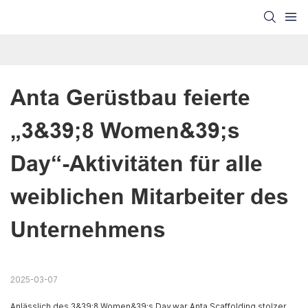
Anta Gerüstbau feierte 
„3&39;8 Women&39;s 
Day“-Aktivitäten für alle 
weiblichen Mitarbeiter des 
Unternehmens
2025-03-07
Anlässlich des 3&39;8 Women&39;s Day war Anta Scaffolding stolzer