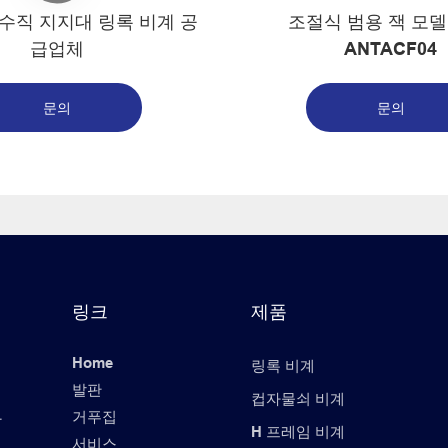
 수직 지지대 링록 비계 공
조절식 범용 잭 모델
급업체
ANTACF04
문의
문의
링크
제품
Home
링록 비계
발판
컵자물쇠 비계
거푸집
산
H 프레임 비계
서비스