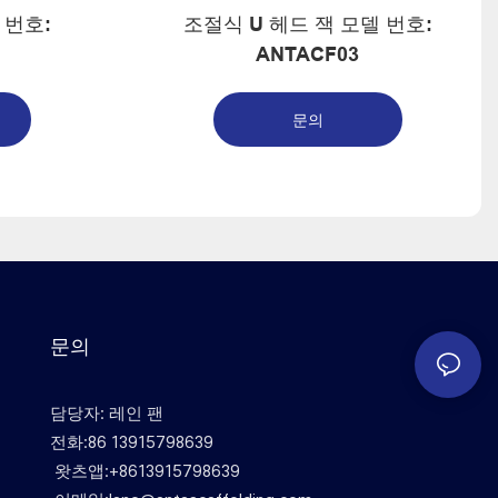
 번호:
조절식 U 헤드 잭 모델 번호:
ANTACF03
문의
문의
담당자: 레인 팬
전화:86 13915798639
왓츠앱:+8613915798639