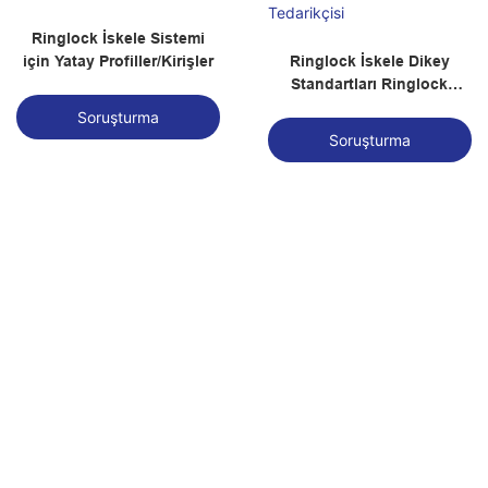
Ringlock İskele Sistemi
için Yatay Profiller/Kirişler
Ringlock İskele Dikey
Standartları Ringlock
İskele Tedarikçisi
Soruşturma
Soruşturma
Ayarlanabilir Üniversal
Ayarlanabilir U Başlıklı Jak,
Kriko Model No. ANTACF04
Model No. ANTACF03
Soruşturma
Soruşturma