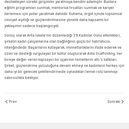
destekleyen sürekli girişimler yaratmaya kendini adamıştır. Bunlara
eğitim programları sunmak, mentorluk fırsatları sunmak ve kariyer
ilerlemesi için yollar yaratmak dahildir. Kutlama, örgüt içinde toplumsal
cinsiyet eşitliği ve güçlendirilmesine yönelik daha kapsamlı bir
yaklaşımın sadece başlangıcıydı.
Sonuç olarak Anta İskele'nin düzenlediği 3'8 Kadınlar Günü etkinlikleri,
şirketin kadın çalışanlarına olan bağlılığının güçlü bir hatırlatıcısı
niteliğindedir. Başarılarını kutlayarak, minnettarlıklarını ifade ederek ve
özen ve desteği vurgulayan bir kültür oluşturarak Anta Scaffolding, her
bireye değer veren kapsayıcı bir işyerinin temellerini attı.’s katkıları.
Şirket, güçlendirme yolculuğuna devam etmeyi ve kadınların herkes için
daha iyi bir gelecek şekillendirmede oynadıkları temel rolü tanımayı
sabırsızlıkla bekliyor.
Prev
Sonraki