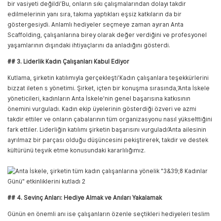
bir vasiyeti değildi’Bu, onların sıkı çalışmalarından dolayı takdir
edilmelerinin yanı sıra, takıma yaptıkları eşsiz katkıların da bir
göstergesiydi. Anlamlı hediyeler seçmeye zaman ayıran Anta
Scaffolding, çalışanlarına birey olarak değer verdiğini ve profesyonel
yaşamlarının dışındaki ihtiyaçlarını da anladığını gösterdi.
## 3. Liderlik Kadın Çalışanları Kabul Ediyor
Kutlama, şirketin katılımıyla gerçekleşti’Kadın çalışanlara teşekkürlerini
bizzat ileten s yönetimi. Şirket, içten bir konuşma sırasında,’Anta İskele
yöneticileri, kadınların Anta İskele'nin genel başarısına katkısının
önemini vurguladı. Kadın ekip üyelerinin gösterdiği özveri ve azmi
takdir ettiler ve onların çabalarının tüm organizasyonu nasıl yükselttiğini
fark ettiler. Liderliğin katılımı şirketin başarısını vurguladı’Anta ailesinin
ayrılmaz bir parçası olduğu düşüncesini pekiştirerek, takdir ve destek
kültürünü teşvik etme konusundaki kararlılığımız.
## 4. Sevinç Anları: Hediye Almak ve Anıları Yakalamak
Günün en önemli anı ise çalışanların özenle seçtikleri hediyeleri teslim