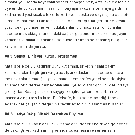
almalarıydı. Odada heyecanlı sohbetler yaşanırken, Anta İskele ailesinin
üyeleri de bu kutlamanın sevincini paylaşmak üzere bir araya geldi. Her
kadına hediyesi sıcak dileklerle verilirken, coşku ve dayanışma dolu bir
atmosfer hakimdi. Etkinliğin anısına toplu fotoğraflar çekildi, herkesin
yüzündeki gülümseme ve mutluluk anları ölümsüzleştirildi. Bu anlar
sadece meslektaşlar arasındaki bağları güçlendirmekle kalmadı, aynı
zamanda kadınların tanınması ve güçlendirilmesine adanmış bir günün
kalıcı anılarını da yarattı.
## 5. Şefkatli Bir İşyeri Kültürü Yetiştirmek
Anta İskele'de 3'8 Kadınlar Günü kutlaması, şirketin insani bakım
kültürüne olan bağlılığını vurguladı. İş arkadaşlarının sadece ofisteki
meslektaşlar olmadığı, aynı zamanda hem profesyonel hem de kişisel
anlamda birbirlerine destek olan aile üyeleri olarak görüldükleri ortaya
çıktı. Şirket’Besleyici ortam saygıyı, karşılıklı yardımı ve birbirimizi
tanımayı vurgular’s katkıları. Bu felsefe, birlik ve beraberliği teşvik
ederek her çalışanın değerli ve takdir edildiğini hissetmesini sağlar.
## 6. İleriye Bakış: Sürekli Destek ve Büyüme
Anta İskele, 3'8 Kadınlar Günü kutlamalarını değerlendirirken geleceğe
de baktı. Şirket, kadınların iş yerinde büyümesini ve ilerlemesini