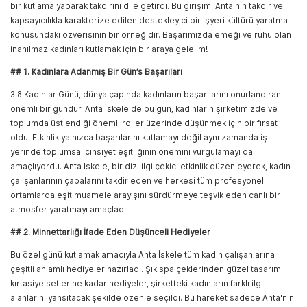
bir kutlama yaparak takdirini dile getirdi. Bu girişim, Anta'nın takdir ve
kapsayıcılıkla karakterize edilen destekleyici bir işyeri kültürü yaratma
konusundaki özverisinin bir örneğidir. Başarımızda emeği ve ruhu olan
inanılmaz kadınları kutlamak için bir araya gelelim!
## 1. Kadınlara Adanmış Bir Gün’s Başarıları
3'8 Kadınlar Günü, dünya çapında kadınların başarılarını onurlandıran
önemli bir gündür. Anta İskele'de bu gün, kadınların şirketimizde ve
toplumda üstlendiği önemli roller üzerinde düşünmek için bir fırsat
oldu. Etkinlik yalnızca başarılarını kutlamayı değil aynı zamanda iş
yerinde toplumsal cinsiyet eşitliğinin önemini vurgulamayı da
amaçlıyordu. Anta İskele, bir dizi ilgi çekici etkinlik düzenleyerek, kadın
çalışanlarının çabalarını takdir eden ve herkesi tüm profesyonel
ortamlarda eşit muamele arayışını sürdürmeye teşvik eden canlı bir
atmosfer yaratmayı amaçladı.
## 2. Minnettarlığı İfade Eden Düşünceli Hediyeler
Bu özel günü kutlamak amacıyla Anta İskele tüm kadın çalışanlarına
çeşitli anlamlı hediyeler hazırladı. Şık spa çeklerinden güzel tasarımlı
kırtasiye setlerine kadar hediyeler, şirketteki kadınların farklı ilgi
alanlarını yansıtacak şekilde özenle seçildi. Bu hareket sadece Anta'nın