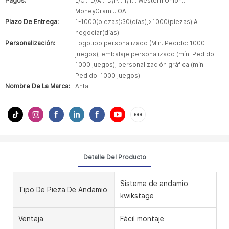
Pagos:
L/C... D/A... D/P... T/T... Western Union...
MoneyGram... OA
Plazo De Entrega:
1-1000(piezas):30(días),>1000(piezas):A
negociar(días)
Personalización:
Logotipo personalizado (Min. Pedido: 1000
juegos), embalaje personalizado (mín. Pedido:
1000 juegos), personalización gráfica (mín.
Pedido: 1000 juegos)
Nombre De La Marca:
Anta
Detalle Del Producto
Sistema de andamio
Tipo De Pieza De Andamio
kwikstage
Ventaja
Fácil montaje