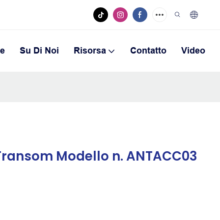
ne
Su Di Noi
Risorsa
Contatto
Video
 Transom Modello n. ANTACC03