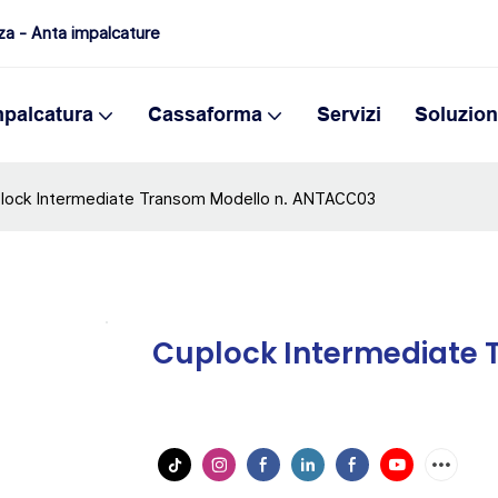
nza - Anta impalcature
mpalcatura
Cassaforma
Servizi
Soluzio
lock Intermediate Transom Modello n. ANTACC03
Cuplock Intermediate