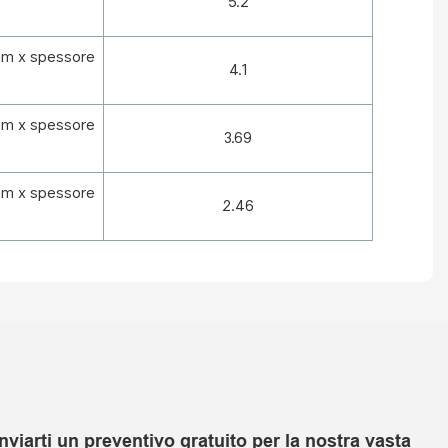
5.2
mm x spessore
4.1
mm x spessore
3.69
mm x spessore
2.46
viarti un preventivo gratuito per la nostra vasta