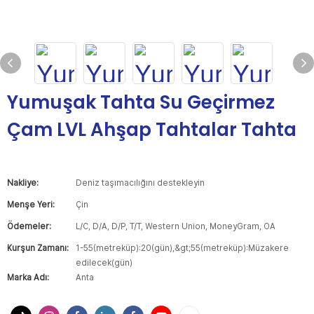
Yumuşak Tahta Su Geçirmez
Çam LVL Ahşap Tahtalar Tahta
Nakliye:
Deniz taşımacılığını destekleyin
Menşe Yeri:
Çin
Ödemeler:
L/C, D/A, D/P, T/T, Western Union, MoneyGram, OA
Kurşun Zamanı:
1-55(metreküp):20(gün),&gt;55(metreküp):Müzakere
edilecek(gün)
Marka Adı:
Anta