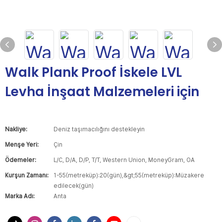
Walk Plank Proof İskele LVL
Levha İnşaat Malzemeleri için
Nakliye:
Deniz taşımacılığını destekleyin
Menşe Yeri:
Çin
Ödemeler:
L/C, D/A, D/P, T/T, Western Union, MoneyGram, OA
Kurşun Zamanı:
1-55(metreküp):20(gün),&gt;55(metreküp):Müzakere
edilecek(gün)
Marka Adı:
Anta