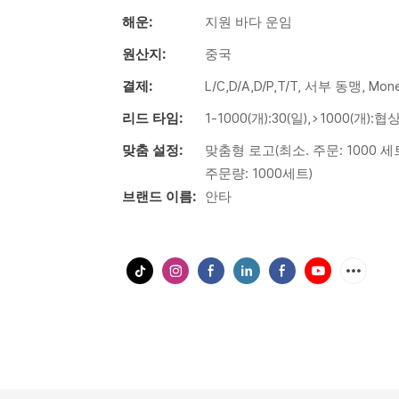
해운:
지원 바다 운임
원산지:
중국
결제:
L/C,D/A,D/P,T/T, 서부 동맹, Mo
리드 타임:
1-1000(개):30(일),>1000(개):
맞춤 설정:
맞춤형 로고(최소. 주문: 1000 세트
주문량: 1000세트)
브랜드 이름:
안타