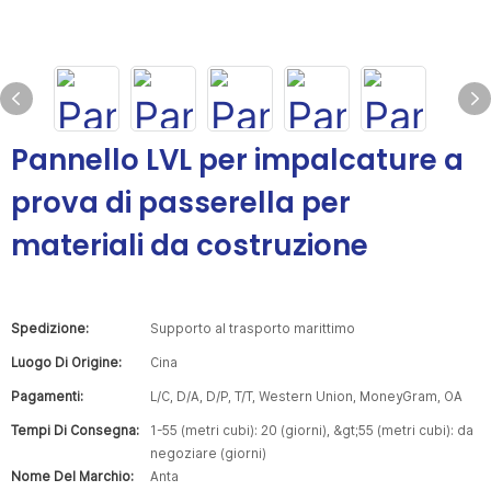
Pannello LVL per impalcature a
prova di passerella per
materiali da costruzione
Spedizione:
Supporto al trasporto marittimo
Luogo Di Origine:
Cina
Pagamenti:
L/C, D/A, D/P, T/T, Western Union, MoneyGram, OA
Tempi Di Consegna:
1-55 (metri cubi): 20 (giorni), &gt;55 (metri cubi): da
negoziare (giorni)
Nome Del Marchio:
Anta