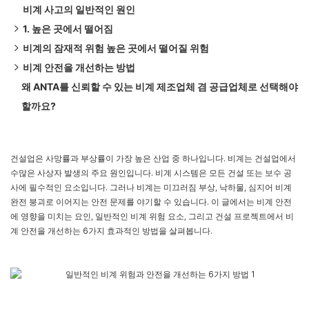
비계 사고의 일반적인 원인
1. 높은 곳에서 떨어짐
비계의 잠재적 위험 높은 곳에서 떨어질 위험
2. 낙하하는 물체
비계 안전을 개선하는 방법
3. 비계의 구조적 손상
비계 붕괴 위험
왜 ANTA를 신뢰할 수 있는 비계 제조업체 겸 공급업체로 선택해야
4. 플랫폼 위험
1. 적절한 교육 및 감독 제공
할까요?
5. 감전 위험
2. 올바른 비계 재료 및 장비 사용
6. 훈련 및 감독 부족
3. 비계를 정기적으로 검사하고 유지 관리하십시오.
4. 해당 안전 규정 및 비계 규정을 준수합니다.
건설업은 사망률과 부상률이 가장 높은 산업 중 하나입니다. 비계는 건설업에서
5. 사고율을 줄이기 위해 고품질 비계를 선택하세요
수많은 사상자 발생의 주요 원인입니다. 비계 시스템은 모든 건설 또는 보수 공
사에 필수적인 요소입니다. 그러나 비계는 미끄러짐 부상, 낙하물, 심지어 비계
완전 붕괴로 이어지는 안전 문제를 야기할 수 있습니다. 이 글에서는 비계 안전
에 영향을 미치는 요인, 일반적인 비계 위험 요소, 그리고 건설 프로젝트에서 비
계 안전을 개선하는 6가지 효과적인 방법을 살펴봅니다.